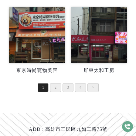
東京時尚寵物美容
屏東太和工房
1
2
3
4
>
ADD :
高雄市三民區九如二路75號