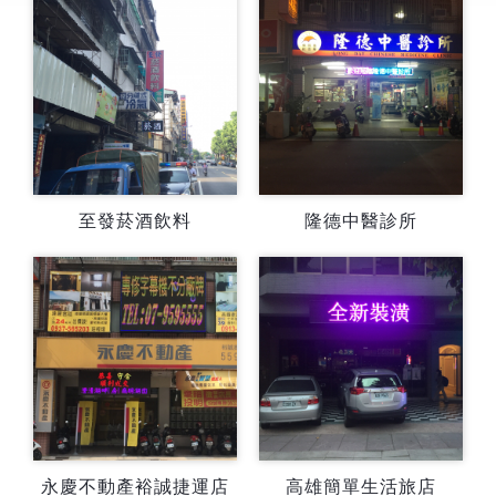
至發菸酒飲料
隆德中醫診所
永慶不動產裕誠捷運店
高雄簡單生活旅店